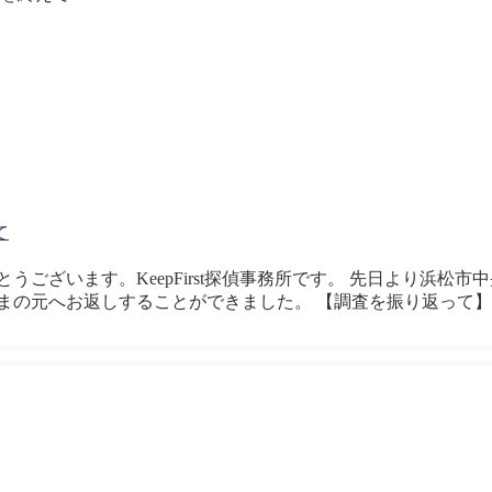
て
うございます。KeepFirst探偵事務所です。 先日より浜松
の元へお返しすることができました。 【調査を振り返って】 