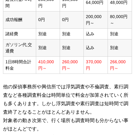
64,000円
48,000円
間
円
円
200,000
80,000円
成功報酬
0円
0円
円～
～
諸経費
別途
別途
込み
別途
ガソリン代,交
別途
別途
込み
別途
通費
1日8時間合計
410,000
260,000
370,000
266,000
料金
円～
円～
円
円～
他の探偵事務所や興信所では浮気調査や不倫調査、素行調
査など各種調査料金は時間単位で料金が加算されていく所
も多くあります。しかし浮気調査や素行調査は短時間で調
査終了となることがほとんどありません。
対象者の動き次第で、行く場所も調査時間も分からない事
がほとんどです。