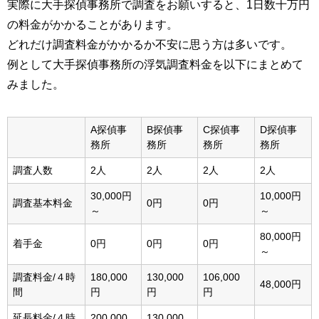
実際に大手探偵事務所で調査をお願いすると、1日数十万円
の料金がかかることがあります。
どれだけ調査料金がかかるか不安に思う方は多いです。
例として大手探偵事務所の浮気調査料金を以下にまとめて
みました。
A探偵事
B探偵事
C探偵事
D探偵事
務所
務所
務所
務所
調査人数
2人
2人
2人
2人
30,000円
10,000円
調査基本料金
0円
0円
～
～
80,000円
着手金
0円
0円
0円
～
調査料金/４時
180,000
130,000
106,000
48,000円
間
円
円
円
延長料金/４時
200,000
130,000