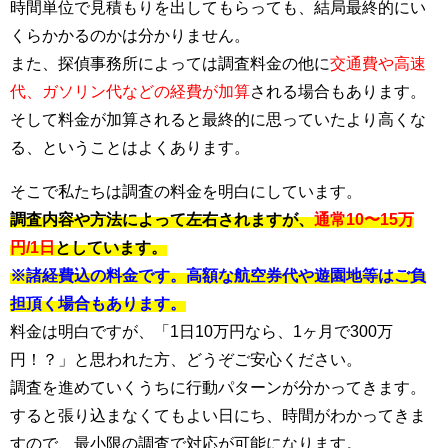
時間単位で見積もりを出してもらっても、結局最終的にい
くらかかるのかは分かりません。
また、探偵事務所によっては調査料金の他に
交通費や高速
代、ガソリン代などの経費が加算
される場合もあります。
そして料金が加算されると最終的に思っていたより高くな
る、ということはよくあります。
そこで私たちは調査の料金を明白にしています。
調査内容や方法によって左右されますが、
通常10〜15万
円/1日
としています。
※諸経費込の料金です。高額な航空券代や遊園地等はご負
担頂く場合もあります。
料金は明白ですが、「1日10万円なら、1ヶ月で300万
円！？」と思われた方、どうぞご安心ください。
調査を進めていくうちに行動パターンが分かってきます。
すると張り込まなくてもよい日にち、時間がわかってきま
すので、最小限の調査で対応が可能になります。