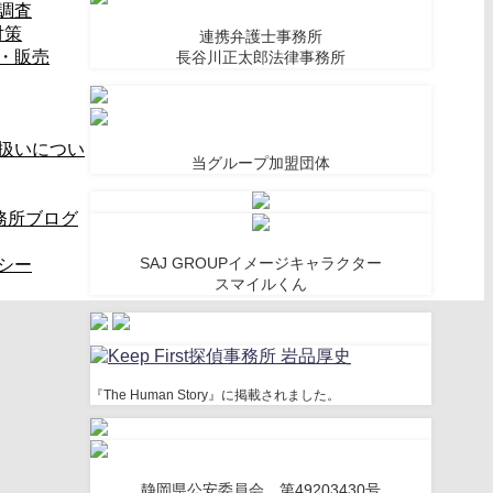
調査
対策
連携弁護士事務所
・販売
長谷川正太郎法律事務所
扱いについ
当グループ加盟団体
偵事務所ブログ
SAJ GROUPイメージキャラクター
シー
スマイルくん
『The Human Story』に掲載されました。
静岡県公安委員会 第49203430号